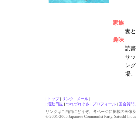
家族
妻と
趣味
読書
サッ
ング
場。
|
トップ
|
リンク
|
メール
|
|
活動日誌
|
つれづれぐさ
|
プロフィール
|
国会質問
リンクはご自由にどうぞ。各ページに掲載の画像
© 2001-2005 Japanese Communist Party, Satoshi Inoue, 