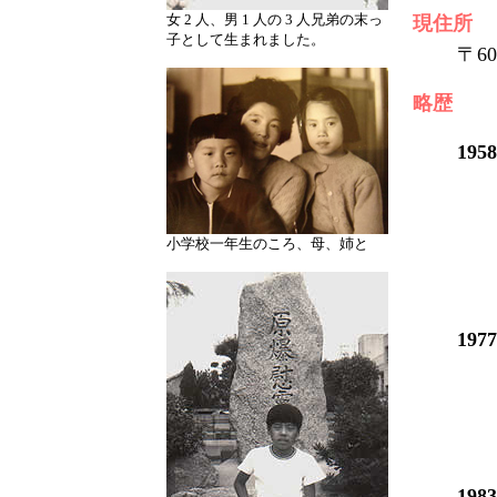
女 2 人、男 1 人の 3 人兄弟の末っ
現住所
子として生まれました。
〒6
略歴
195
小学校一年生のころ、母、姉と
197
198