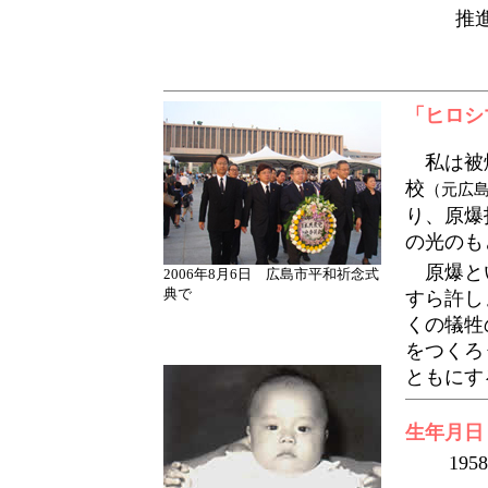
推
「ヒロシ
私は被爆
校
（元広
り、原爆
の光のも
原爆とい
2006年8月6日 広島市平和祈念式
典で
すら許し
くの犠牲
をつくろ
ともにす
生年月日
195