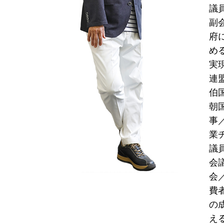
議
副
府
め
実
連
伯
朝
事
業
議
会
会
費
の
え