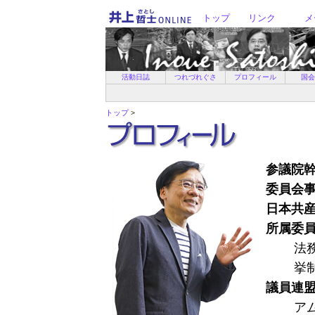
トップ
リンク
メ
活動日誌
つれづれぐさ
プロフィール
国会
トップ
>
参議院
委員会
日本共
所属委
法
挙
議員連
ア