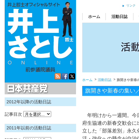
リンク
ホーム
活動日誌
ホーム
活動日誌
旗開きや新春
日本共産党
旗開きや新春の集い
2012年以降の活動日誌
記事目次
年明けから一週間。今
府生協連の新春交歓会に
2011年以前の活動日誌
立した「部落差別」永久
活・強化への懸念が自治