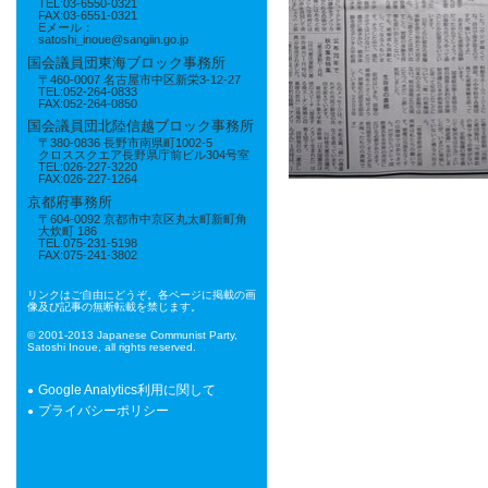
TEL:03-6550-0321
FAX:03-6551-0321
Eメール：
satoshi_inoue@sangiin.go.jp
国会議員団東海ブロック事務所
〒460-0007 名古屋市中区新栄3-12-27
TEL:052-264-0833
FAX:052-264-0850
国会議員団北陸信越ブロック事務所
〒380-0836 長野市南県町1002-5
クロススクエア長野県庁前ビル304号室
TEL:026-227-3220
FAX:026-227-1264
京都府事務所
〒604-0092 京都市中京区丸太町新町角
大炊町 186
TEL:075-231-5198
FAX:075-241-3802
リンクはご自由にどうぞ。各ページに掲載の画
像及び記事の無断転載を禁じます。
© 2001-2013 Japanese Communist Party,
Satoshi Inoue, all rights reserved.
Google Analytics利用に関して
プライバシーポリシー