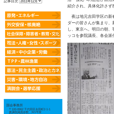
記事目次
紹介され、具体化許さず
夜は地元吉田学区の新
ダーの皆さんが集まり、
し、東京へ。明日の朝、
ッコを参院議長、各会派
国会事務所
〒100-8962 千代田区永田町2-1-1
参議院議員会館 321号室