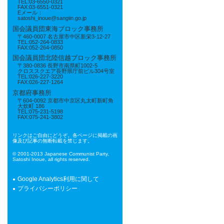
TEL:03-6550-0321
FAX:03-6551-0321
Eメール：
satoshi_inoue@sangiin.go.jp
国会議員団東海ブロック事務所
〒460-0007 名古屋市中区新栄3-12-27
TEL:052-264-0833
FAX:052-264-0850
国会議員団北陸信越ブロック事務所
〒380-0836 長野市南県町1002-5
クロススクエア長野県庁前ビル304号室
TEL:026-227-3220
FAX:026-227-1264
京都府事務所
〒604-0092 京都市中京区丸太町新町角
大炊町 186
TEL:075-231-5198
FAX:075-241-3802
リンクはご自由にどうぞ。各ページに掲載の画
像及び記事の無断転載を禁じます。
© 2001-2013 Japanese Communist Party,
Satoshi Inoue, all rights reserved.
Google Analytics利用に関して
プライバシーポリシー