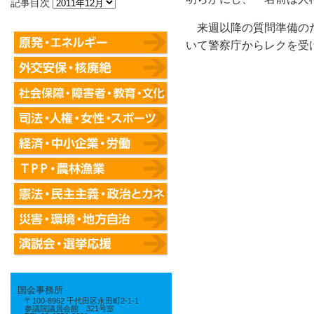
記事目次
来週以降の質問準備のた
いて警察庁からレクを受
国会事務所
〒100-8962 千代田区永田町2-1-1
参議院議員会館 321号室