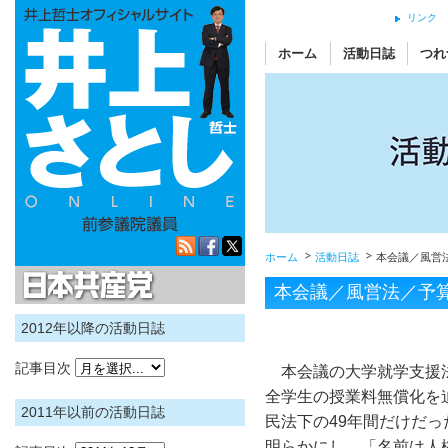
リンク
ホーム
活動日誌
つれ
ホーム
活動日誌
本会議／風営
日本共産党
本会議／風営法／予
2012年以降の活動日誌
記事目次
本会議の大学就学支援法
全学生の授業料無償化を
2011年以前の活動日誌
民法下の49年間だけだ
明らかにし、「名前は人