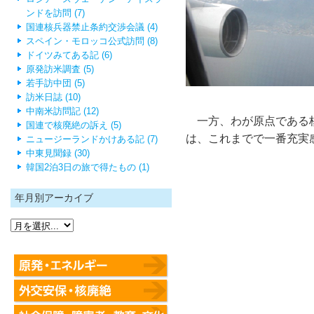
ンドを訪問 (7)
国連核兵器禁止条約交渉会議 (4)
スペイン・モロッコ公式訪問 (8)
ドイツみてある記 (6)
原発訪米調査 (5)
若手訪中団 (5)
訪米日誌 (10)
中南米訪問記 (12)
一方、わが原点である核
国連で核廃絶の訴え (5)
は、これまでで一番充実
ニュージーランドかけある記 (7)
中東見聞録 (30)
韓国2泊3日の旅で得たもの (1)
年月別アーカイブ