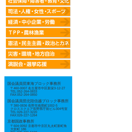
国会議員団東海ブロック事務所
〒460-0007 名古屋市中区新栄3-12-27
TEL:052-264-0833
FAX:052-264-0850
国会議員団北陸信越ブロック事務所
〒380-0836 長野市南県町1002-5
クロススクエア長野県庁前ビル304号室
TEL:026-227-3220
FAX:026-227-1264
京都国政事務所
〒604-0092 京都市中京区丸太町新町角
大炊町 186