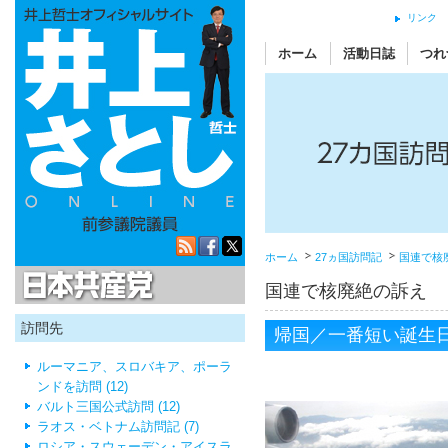
リンク
ホーム
活動日誌
つれ
ホーム
27ヵ国訪問記
国連で核
日本共産党
国連で核廃絶の訴え
訪問先
帰国／一番短い誕生
ルーマニア、スロバキア、ポーラ
ンドを訪問 (12)
バルト三国公式訪問 (12)
ラオス・ベトナム訪問記 (7)
ロシア・スウェーデン・アイスラ