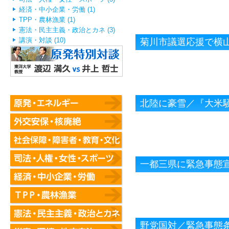
経済・中小企業・労働 (1)
TPP・農林漁業 (1)
憲法・民主主義・政治とカネ (3)
講演・対談 (10)
菊川市議選応援で横
北陸に豪雪／『大米
一都三県に緊急事態
野党国対／緊急事態