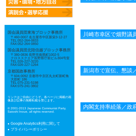
国会議員団東海ブロック事務所
川崎市幸区で畑野議
〒460-0007 名古屋市中区新栄3-12-27
TEL:052-264-0833
FAX:052-264-0850
国会議員団北陸信越ブロック事務所
〒380-0836 長野市南県町1002-5
クロススクエア長野県庁前ビル304号室
TEL:026-227-3220
FAX:026-227-1264
新潟市で宣伝、懇談
京都国政事務所
〒604-0092 京都市中京区丸太町新町角
大炊町 186
TEL:075-231-5198
FAX:075-241-3802
リンクはご自由にどうぞ。各ページに掲載の画
像及び記事の無断転載を禁じます。
内閣支持率続落／政
© 2001-2013 Japanese Communist Party,
Satoshi Inoue, all rights reserved.
Google Analytics利用に関して
プライバシーポリシー