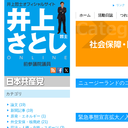
リンク
ホーム
活動日誌
つれ
日本共産党
ニュージーランドの
カテゴリ
論文 (19)
新聞記事 (19)
原発・エネルギー (1)
緊急事態宣言拡大／
外交安保・核廃絶 (21)
司法・人権・女性・スポーツ (3)