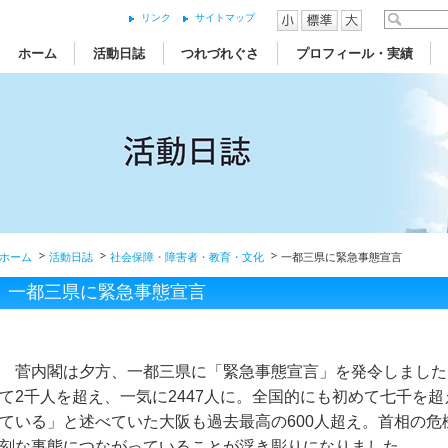
リンク
サイトマップ
ホーム
活動日誌
つれづれぐさ
プロフィール・実績
ホーム
活動日誌
社会保障・障害者・教育・文化
一都三県に緊急事態宣言
一都三県に緊急事態宣言
菅内閣は夕方、一都三県に「緊急事態宣言」を発令しました
て2千人を超え、一気に2447人に。全国的にも初めて七千を超え
ている」と述べていた大阪も過去最高の600人超え。首相の
刻な事態につながっていることが浮き彫りになりました。