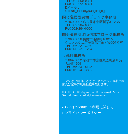
TEL:03-6550-0321
FAX:03-6551-0321
Eメール：
satoshi_inoue@sangiin.go.jp
国会議員団東海ブロック事務所
〒460-0007 名古屋市中区新栄3-12-27
TEL:052-264-0833
FAX:052-264-0850
国会議員団北陸信越ブロック事務所
〒380-0836 長野市南県町1002-5
クロススクエア長野県庁前ビル304号室
TEL:026-227-3220
FAX:026-227-1264
京都府事務所
〒604-0092 京都市中京区丸太町新町角
大炊町 186
TEL:075-231-5198
FAX:075-241-3802
リンクはご自由にどうぞ。各ページに掲載の画
像及び記事の無断転載を禁じます。
© 2001-2013 Japanese Communist Party,
Satoshi Inoue, all rights reserved.
Google Analytics利用に関して
プライバシーポリシー