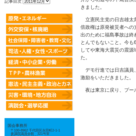
記事目次
きました。
立憲民主党の日吉雄太
倍政権は原発被災者への
出のために福島事故は終
とんでもないこと。今も
してや東海大震災の震源
た。
デモ行進では日吉議員、
激励をいただきました。
夜は東京に戻り、プー
国会事務所
〒100-8962 千代田区永田町2-1-1
参議院議員会館 321号室