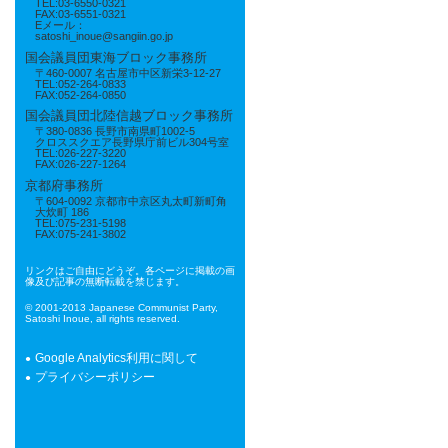
TEL:03-6550-0321
FAX:03-6551-0321
Eメール：
satoshi_inoue@sangiin.go.jp
国会議員団東海ブロック事務所
〒460-0007 名古屋市中区新栄3-12-27
TEL:052-264-0833
FAX:052-264-0850
国会議員団北陸信越ブロック事務所
〒380-0836 長野市南県町1002-5
クロススクエア長野県庁前ビル304号室
TEL:026-227-3220
FAX:026-227-1264
京都府事務所
〒604-0092 京都市中京区丸太町新町角
大炊町 186
TEL:075-231-5198
FAX:075-241-3802
リンクはご自由にどうぞ。各ページに掲載の画
像及び記事の無断転載を禁じます。
© 2001-2013 Japanese Communist Party,
Satoshi Inoue, all rights reserved.
Google Analytics利用に関して
プライバシーポリシー