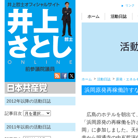
リンク
ホーム
活動日誌
ホーム
活動日誌
原発・エネル
日本共産党
浜岡原発再稼働許す
2012年以降の活動日誌
記事目次
広島のホテルを朝出て
「浜岡原発の再稼働を許さな
2011年以前の活動日誌
岡」に参加しました。天候
井から明通寺の中嶌哲演