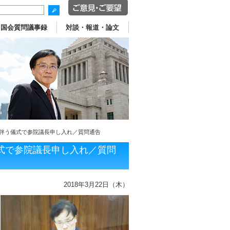
国会質問議事録
対談・報道・論文
伴う儀式で参院議長申し入れ／質問通告
式で参院議長申し入れ／質問
2018年3月22日（木）