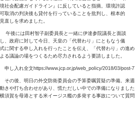
境社会配慮ガイドライン』に反していると指摘。環境許認
可取消の判決後も貸付を行っていることを批判し、根本的
見直しを求めました。
午後には田村智子副委員長と一緒に伊達参院議長と面談
し、政府に対して
今日、天皇の「代替わり」にともなう儀
式に関する申し入れを行ったことを伝え、「代替わり」の進め
よる議論の場をつくるため尽力されるよう要請しました。
申し入れ全文https://www.jcp.or.jp/web_policy/2018/03/post-7
その後、明日の外交防衛委員会の予算委嘱質疑の準備。来週
動きや打ち合わせがあり、慌ただしい中での準備になりました
横須賀を母港とする米イージス艦の多発する事故について質問