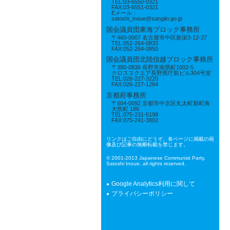
TEL:03-6550-0321
FAX:03-6551-0321
Eメール：
satoshi_inoue@sangiin.go.jp
国会議員団東海ブロック事務所
〒460-0007 名古屋市中区新栄3-12-27
TEL:052-264-0833
FAX:052-264-0850
国会議員団北陸信越ブロック事務所
〒380-0836 長野市南県町1002-5
クロススクエア長野県庁前ビル304号室
TEL:026-227-3220
FAX:026-227-1264
京都府事務所
〒604-0092 京都市中京区丸太町新町角
大炊町 186
TEL:075-231-5198
FAX:075-241-3802
リンクはご自由にどうぞ。各ページに掲載の画
像及び記事の無断転載を禁じます。
© 2001-2013 Japanese Communist Party,
Satoshi Inoue, all rights reserved.
Google Analytics利用に関して
プライバシーポリシー