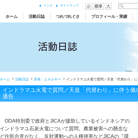
リンク
サイトマップ
ホーム
活動日誌
つれづれぐさ
プロフィール・実績
ホーム
活動日誌
原発・エネルギー
インドラマユ火電で質問／天皇「代替わり」に
インドラマユ火電で質問／天皇「代替わり」に伴う儀
通告
ODA特別委で政府とJICAが援助しているインドネシアの
インドラマユ石炭火電について質問。農業被害への懸念な
ど住民合意がなく、反対運動への人権侵害などJICAの『環