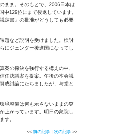
まま。そのもとで、2006日本は
か国中129位にまで後退しています。
議定書』の批准がどうしても必要
課題など説明を受けました。検討
らにジェンダー後進国になってし
算案の採決を強行する構えの中、
信任決議案を提案。午後の本会議
賛成討論にたちましたが、与党と
環境整備は何も示さないままの突
が上がっています。明日の衆院し
ます。
<<
前の記事
|
次の記事
>>