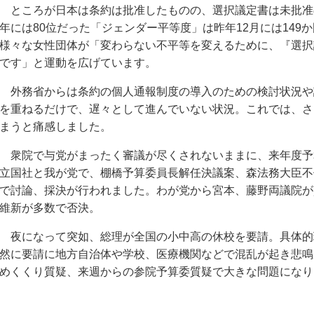
ところが日本は条約は批准したものの、選択議定書は未批准の
年には80位だった「ジェンダー平等度」は昨年12月には149
様々な女性団体が「変わらない不平等を変えるために、『選択
です」と運動を広げています。
外務省からは条約の個人通報制度の導入のための検討状況や
を重ねるだけで、遅々として進んでいない状況。これでは、さ
まうと痛感しました。
衆院で与党がまったく審議が尽くされないままに、来年度予
立国社と我が党で、棚橋予算委員長解任決議案、森法務大臣不
で討論、採決が行われました。わが党から宮本、藤野両議院が
維新が多数で否決。
夜になって突如、総理が全国の小中高の休校を要請。具体的
然に要請に地方自治体や学校、医療機関などで混乱が起き悲鳴
めくくり質疑、来週からの参院予算委質疑で大きな問題になり