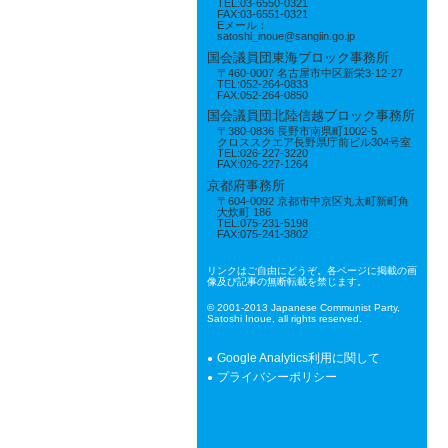
TEL:03-6550-0321
FAX:03-6551-0321
Eメール：
satoshi_inoue@sangiin.go.jp
国会議員団東海ブロック事務所
〒460-0007 名古屋市中区新栄3-12-27
TEL:052-264-0833
FAX:052-264-0850
国会議員団北陸信越ブロック事務所
〒380-0836 長野市南県町1002-5
クロススクエア長野県庁前ビル304号室
TEL:026-227-3220
FAX:026-227-1264
京都府事務所
〒604-0092 京都市中京区丸太町新町角
大炊町 186
TEL:075-231-5198
FAX:075-241-3802
リンクはご自由にどうぞ。各ページに掲載の画
像及び記事の無断転載を禁じます。
© 2001-2013 Japanese Communist Party,
Satoshi Inoue, all rights reserved.
Google Analytics利用に関して
プライバシーポリシー