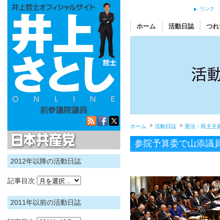
リンク
ホーム
活動日誌
つれ
ホーム
活動日誌
憲法・民主主
日本共産党
参院予算委で山添議
2012年以降の活動日誌
記事目次
2011年以前の活動日誌