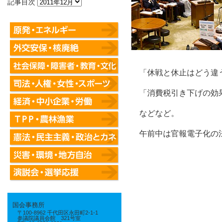
記事目次
「休戦と休止はどう違
「消費税引き下げの効果
などなど。
午前中は官報電子化の法
国会事務所
〒100-8962 千代田区永田町2-1-1
参議院議員会館 321号室