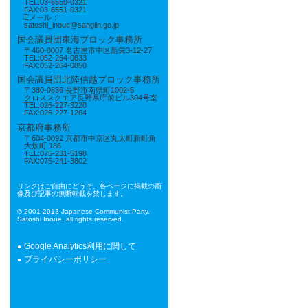
TEL:03-6550-0321
FAX:03-6551-0321
Eメール：
satoshi_inoue@sangiin.go.jp
国会議員団東海ブロック事務所
〒460-0007 名古屋市中区新栄3-12-27
TEL:052-264-0833
FAX:052-264-0850
国会議員団北陸信越ブロック事務所
〒380-0836 長野市南県町1002-5
クロススクエア長野県庁前ビル304号室
TEL:026-227-3220
FAX:026-227-1264
京都府事務所
〒604-0092 京都市中京区丸太町新町角
大炊町 186
TEL:075-231-5198
FAX:075-241-3802
リンクはご自由にどうぞ。各ページに掲載の画
像及び記事の無断転載を禁じます。
© 2001-2013 Japanese Communist Party,
Satoshi Inoue, all rights reserved.
Google Analytics利用に関して
プライバシーポリシー