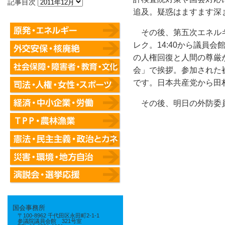
記事目次
追及。疑惑はますます深
その後、第五次エネル
レク。14:40から議員
の人権回復と人間の尊厳
会」で挨拶。参加された
です。日本共産党から田
その後、明日の外防委員
国会事務所
〒100-8962 千代田区永田町2-1-1
参議院議員会館 321号室