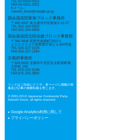
TEL:03-6550-0321
FAX:03-6551-0321
Eメール：
satoshi_inoue@sangiin.go.jp
国会議員団東海ブロック事務所
〒460-0007 名古屋市中区新栄3-12-27
TEL:052-264-0833
FAX:052-264-0850
国会議員団北陸信越ブロック事務所
〒380-0836 長野市南県町1002-5
クロススクエア長野県庁前ビル304号室
TEL:026-227-3220
FAX:026-227-1264
京都府事務所
〒604-0092 京都市中京区丸太町新町角
大炊町 186
TEL:075-231-5198
FAX:075-241-3802
リンクはご自由にどうぞ。各ページに掲載の画
像及び記事の無断転載を禁じます。
© 2001-2013 Japanese Communist Party,
Satoshi Inoue, all rights reserved.
Google Analytics利用に関して
プライバシーポリシー