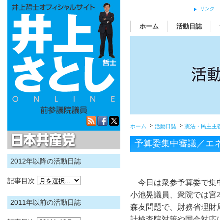
リンク
ホーム
活動日誌
ホーム
活動日誌
憲法・民主主
日本共産党
予算委集中審議／エ
2012年以降の活動日誌
記事目次
今日は衆参予算委で集
小池晃議員、衆院では宮
2011年以前の活動日誌
森友問題で、財務省理財
計検査院対策や国会対応