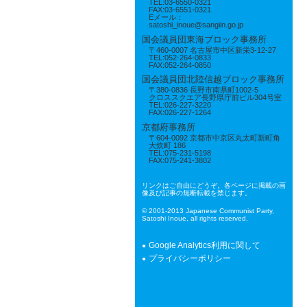
TEL:03-6550-0321
FAX:03-6551-0321
Eメール：
satoshi_inoue@sangiin.go.jp
国会議員団東海ブロック事務所
〒460-0007 名古屋市中区新栄3-12-27
TEL:052-264-0833
FAX:052-264-0850
国会議員団北陸信越ブロック事務所
〒380-0836 長野市南県町1002-5
クロススクエア長野県庁前ビル304号室
TEL:026-227-3220
FAX:026-227-1264
京都府事務所
〒604-0092 京都市中京区丸太町新町角
大炊町 186
TEL:075-231-5198
FAX:075-241-3802
リンクはご自由にどうぞ。各ページに掲載の画
像及び記事の無断転載を禁じます。
© 2001-2013 Japanese Communist Party,
Satoshi Inoue, all rights reserved.
Google Analytics利用に関して
プライバシーポリシー