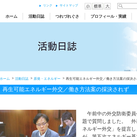
リンク
サイトマップ
ホーム
活動日誌
つれづれぐさ
プロフィール・実績
ホーム
活動日誌
原発・エネルギー
再生可能エネルギー外交／働き方法案の採決さ
再生可能エネルギー外交／働き方法案の採決されず
午前中の外交防衛委員
題で質問しました。 外
ネルギー外交」を提言し
が、第五次エネルギー基