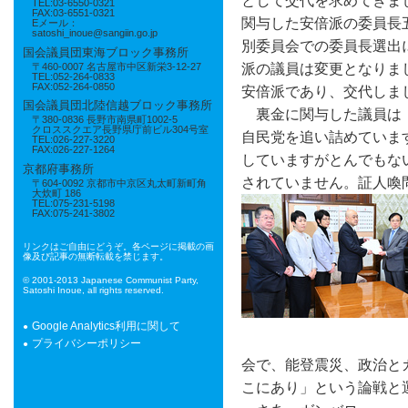
として交代を求めてきま
TEL:03-6550-0321
FAX:03-6551-0321
関与した安倍派の委員長
Eメール：
satoshi_inoue@sangiin.go.jp
別委員会での委員長選出
国会議員団東海ブロック事務所
派の議員は変更となりま
〒460-0007 名古屋市中区新栄3-12-27
TEL:052-264-0833
FAX:052-264-0850
安倍派であり、交代しま
国会議員団北陸信越ブロック事務所
裏金に関与した議員は「
〒380-0836 長野市南県町1002-5
クロススクエア長野県庁前ビル304号室
自民党を追い詰めていま
TEL:026-227-3220
FAX:026-227-1264
していますがとんでもな
京都府事務所
されていません。証人喚
〒604-0092 京都市中京区丸太町新町角
大炊町 186
TEL:075-231-5198
FAX:075-241-3802
リンクはご自由にどうぞ。各ページに掲載の画
像及び記事の無断転載を禁じます。
© 2001-2013 Japanese Communist Party,
Satoshi Inoue, all rights reserved.
Google Analytics利用に関して
プライバシーポリシー
会で、能登震災、政治と
こにあり」という論戦と