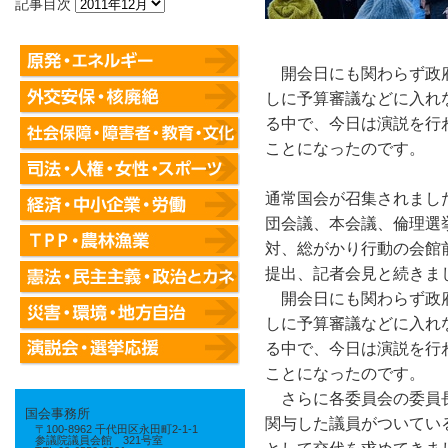
記事目次
開会日にも関わらず政府
しに予算審議などに入れ
る中で、今日は演説を行
ことになったのです。
通常国会が召集されまし
団会議、本会議、倫理選
対、総がかり行動の会館
提出、記者会見と続きま
開会日にも関わらず政府
しに予算審議などに入れ
る中で、今日は演説を行
ことになったのです。
さらに各委員会の委員
国会事務所
関与した議員がついてい
〒100-8962 千代田区永田町2-1-1
参議院議員会館 321号室