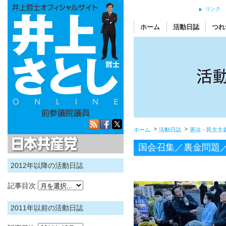
リンク
ホーム
活動日誌
つれ
ホーム
活動日誌
憲法・民主主
日本共産党
国会召集／裏金問題
2012年以降の活動日誌
記事目次
2011年以前の活動日誌