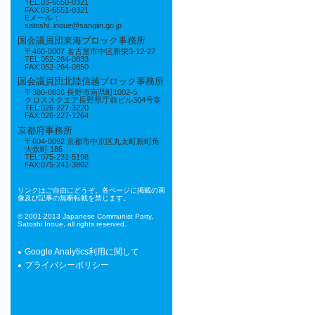
TEL:03-6550-0321
FAX:03-6551-0321
Eメール：
satoshi_inoue@sangiin.go.jp
国会議員団東海ブロック事務所
〒460-0007 名古屋市中区新栄3-12-27
TEL:052-264-0833
FAX:052-264-0850
国会議員団北陸信越ブロック事務所
〒380-0836 長野市南県町1002-5
クロススクエア長野県庁前ビル304号室
TEL:026-227-3220
FAX:026-227-1264
京都府事務所
〒604-0092 京都市中京区丸太町新町角
大炊町 186
TEL:075-231-5198
FAX:075-241-3802
リンクはご自由にどうぞ。各ページに掲載の画
像及び記事の無断転載を禁じます。
© 2001-2013 Japanese Communist Party,
Satoshi Inoue, all rights reserved.
Google Analytics利用に関して
プライバシーポリシー