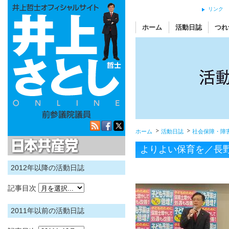
リンク
ホーム
活動日誌
つれ
ホーム
活動日誌
社会保障・障
日本共産党
よりよい保育を／長
2012年以降の活動日誌
記事目次
2011年以前の活動日誌