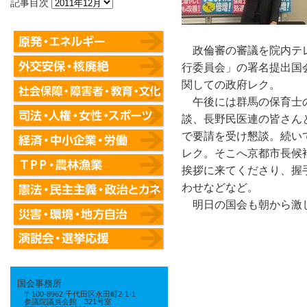
記事目次
政倫審の審議を院内テレ
行委員会」の署名提出国
関しての政府レク。
午後には群馬の保育士
談、長野民医連の皆さん
で要請を受け懇談。続い
レク。そこへ京都市長候
挨拶に来てくださり、握
わせなどなど。
明日の国会も朝から激
国会事務所
〒100-8962 千代田区永田町2-1-1
参議院議員会館 321号室