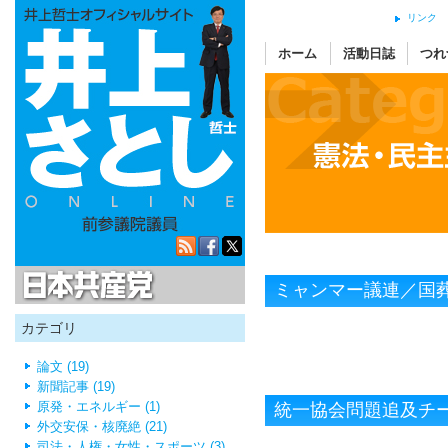
リンク
ホーム
活動日誌
つれ
日本共産党
ミャンマー議連／国
カテゴリ
論文 (19)
新聞記事 (19)
原発・エネルギー (1)
統一協会問題追及チ
外交安保・核廃絶 (21)
司法・人権・女性・スポーツ (3)