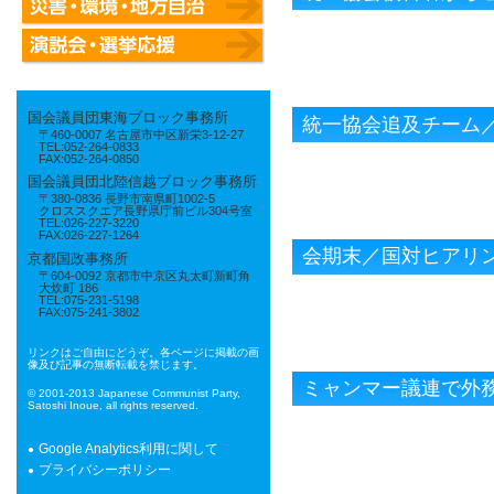
国会議員団東海ブロック事務所
統一協会追及チーム
〒460-0007 名古屋市中区新栄3-12-27
TEL:052-264-0833
FAX:052-264-0850
国会議員団北陸信越ブロック事務所
〒380-0836 長野市南県町1002-5
クロススクエア長野県庁前ビル304号室
TEL:026-227-3220
FAX:026-227-1264
会期末／国対ヒアリ
京都国政事務所
〒604-0092 京都市中京区丸太町新町角
大炊町 186
TEL:075-231-5198
FAX:075-241-3802
リンクはご自由にどうぞ。各ページに掲載の画
像及び記事の無断転載を禁じます。
ミャンマー議連で外
© 2001-2013 Japanese Communist Party,
Satoshi Inoue, all rights reserved.
Google Analytics利用に関して
プライバシーポリシー