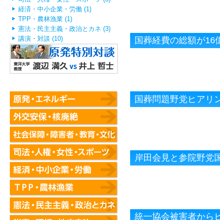
経済・中小企業・労働 (1)
TPP・農林漁業 (1)
憲法・民主主義・政治とカネ (3)
講演・対談 (10)
国葬経費の総額が16億
国葬問題野党ヒアリ
岸田会見と参院野党
統一協会被害者から