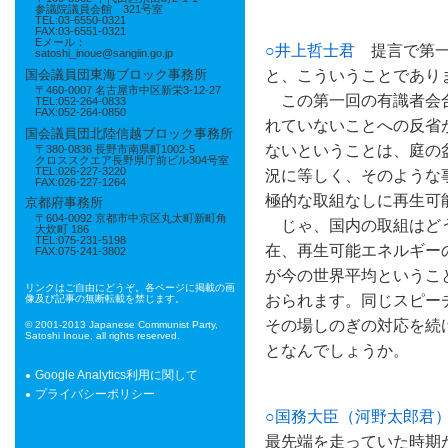
参議院議員会館 321号室
TEL:03-6550-0321
FAX:03-6551-0321
Eメール：
○井上哲士君
提言で第一
satoshi_inoue@sangiin.go.jp
と、こういうことであり
国会議員団東海ブロック事務所
〒460-0007 名古屋市中区新栄3-12-27
この第一回の有識者会合
TEL:052-264-0833
FAX:052-264-0850
れていないことへの反省
国会議員団北陸信越ブロック事務所
ないということは、庭の
〒380-0836 長野市南県町1002-5
クロススクエア長野県庁前ビル304号室
TEL:026-227-3220
況に等しく、そのような
FAX:026-227-1264
極的な取組なしに再生可
京都府事務所
〒604-0092 京都市中京区丸太町新町角
じゃ、国内の取組はどう
大炊町 186
TEL:075-231-5198
在、再生可能エネルギー
FAX:075-241-3802
が今の世界平均というこ
リンクはご自由にどうぞ。各ページに掲載の画
おられます。同じスピー
像及び記事の無断転載を禁じます。
その場しのぎの対応を続
© 2001-2013 Japanese Communist Party,
Satoshi Inoue, all rights reserved.
となんでしょうか。
Google Analytics利用に関して
プライバシーポリシー
○国務大臣（河野太郎君
最先端を走っていた時期