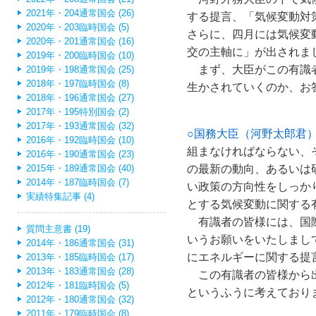
2021年・204通常国会 (26)
する提言、「気候変動対
2020年・203臨時国会 (5)
さらに、四月には気候変
2020年・201通常国会 (16)
交の主軸に」が出されま
2019年・200臨時国会 (10)
まず、大臣がこの有識者
2019年・198通常国会 (25)
2018年・197臨時国会 (8)
生かされていくのか、お
2018年・196通常国会 (27)
2017年・195特別国会 (2)
2017年・193通常国会 (32)
○国務大臣（河野太郎君
2016年・192臨時国会 (10)
組まなければならない、
2016年・190通常国会 (23)
の最新の動向、あるいは
2015年・189通常国会 (40)
2014年・187臨時国会 (7)
い政策の方向性をしっか
実績特集記事 (4)
とする気候変動に関する
有識者の皆様には、国際
質問主意書 (19)
いうお願いをいたしまし
2014年・186通常国会 (31)
にエネルギーに関する提
2013年・185臨時国会 (17)
2013年・183通常国会 (28)
この有識者の皆様から出
2012年・181臨時国会 (5)
というふうに考えており
2012年・180通常国会 (32)
2011年・179臨時国会 (8)