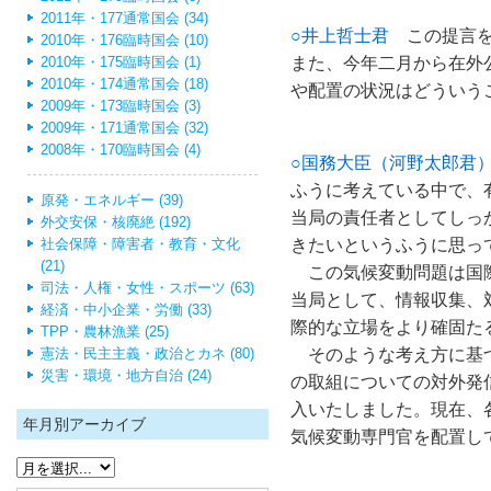
2011年・177通常国会 (34)
○井上哲士君
この提言を
2010年・176臨時国会 (10)
また、今年二月から在外
2010年・175臨時国会 (1)
2010年・174通常国会 (18)
や配置の状況はどういう
2009年・173臨時国会 (3)
2009年・171通常国会 (32)
2008年・170臨時国会 (4)
○国務大臣（河野太郎君
ふうに考えている中で、
原発・エネルギー (39)
当局の責任者としてしっ
外交安保・核廃絶 (192)
きたいというふうに思っ
社会保障・障害者・教育・文化
(21)
この気候変動問題は国際
司法・人権・女性・スポーツ (63)
当局として、情報収集、
経済・中小企業・労働 (33)
際的な立場をより確固た
TPP・農林漁業 (25)
そのような考え方に基づ
憲法・民主主義・政治とカネ (80)
災害・環境・地方自治 (24)
の取組についての対外発
入いたしました。現在、
年月別アーカイブ
気候変動専門官を配置し