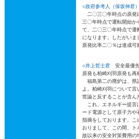
○政府参考人（保坂伸君
二〇三〇年時点の原発比
三〇年時点で運転開始か
て、二〇三〇年時点で運
になります。したがいま
原発比率二〇％は達成可
○井上哲士君
安全最優先
原発も柏崎刈羽原発も再
福島第二の廃炉は、県議
よ。柏崎刈羽について言
世論と反することが含ん
これ、エネルギー提言は
ード電源として原子力や
指摘をしております。こ
おりまして、この間、ト
故以来の安全対策費用の