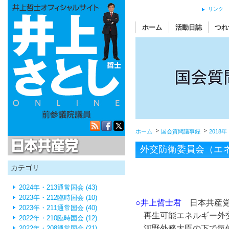
リンク
ホーム
活動日誌
つれ
ホーム
国会質問議事録
2018
日本共産党
外交防衛委員会（エ
カテゴリ
2024年・213通常国会 (43)
2023年・212臨時国会 (10)
○井上哲士君
日本共産党
2023年・211通常国会 (40)
再生可能エネルギー外交
2022年・210臨時国会 (12)
河野外務大臣の下で気候
2022年・208通常国会 (21)